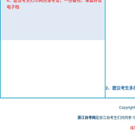
4、建议考生打印两份准考证，一份备用，保留好证
电子档
2、建议考生多
Copyri
浙江自考网
是浙江自考生们共同参 
成