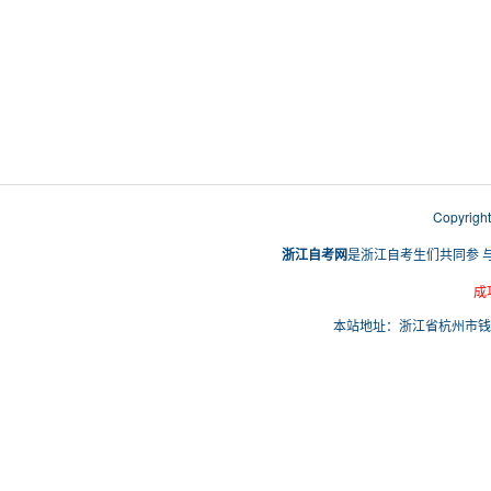
Copyri
浙江自考网
是浙江自考生们共同参 
成
本站地址：浙江省杭州市钱塘区