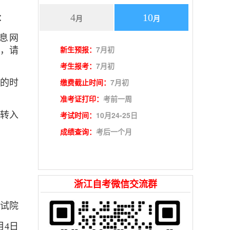
4
10
：
月
月
息网
新生预报：
7月初
，请
考生报考：
7月初
缴费截止时间：
7月初
记的时
准考证打印：
考前一周
转入
考试时间：
10月24-25日
成绩查询：
考后一个月
浙江自考微信交流群
试院
月4日