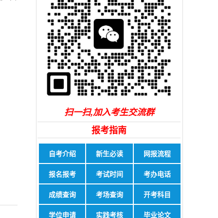
扫一扫,加入考生交流群
报考指南
自考介绍
新生必读
网报流程
报名报考
考试时间
考办电话
成绩查询
考场查询
开考科目
学位申请
实践考核
毕业论文