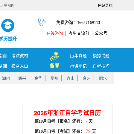
6日 星期四
网站导航
免费咨询：16657169113
在线咨询
|
考生交流群
|
公众号
学历提升
指南
考试教材
历年真题
模拟试题
备考
培训
报名入口
串讲笔记
自考技巧
湖州
绍兴
金华
衢州
舟山
台州
丽水
2026年浙江自学考试日历
-
距10月自考【报名】还有：
天
79
距10月自考【考试】还有：
天